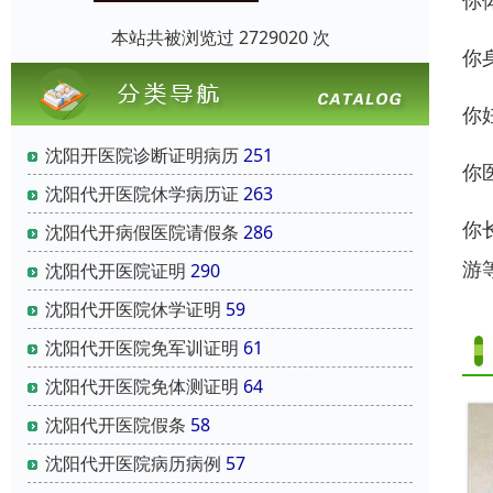
你
本站共被浏览过 2729020 次
你
你
沈阳开医院诊断证明病历
251
你
沈阳代开医院休学病历证
263
你
沈阳代开病假医院请假条
286
游
沈阳代开医院证明
290
沈阳代开医院休学证明
59
沈阳代开医院免军训证明
61
沈阳代开医院免体测证明
64
沈阳代开医院假条
58
沈阳代开医院病历病例
57