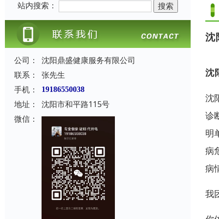
站内搜索：
沈
公司：
沈阳鼎盛健康服务有限公司
沈
联系：
张先生
手机：
19186550038
沈
地址：
沈阳市和平路115号
诊
微信：
明
病
病
我