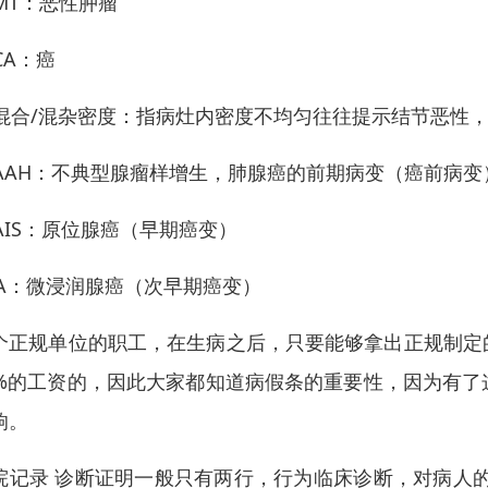
 MT：恶性肿瘤
 CA：癌
. 混合/混杂密度：指病灶内密度不均匀往往提示结节恶性
. AAH：不典型腺瘤样增生，肺腺癌的前期病变（癌前病变
. AIS：原位腺癌（早期癌变）
IA：微浸润腺癌（次早期癌变）
个正规单位的职工，在生病之后，只要能够拿出正规制定
0%的工资的，因此大家都知道病假条的重要性，因为有
响。
院记录 诊断证明一般只有两行，行为临床诊断，对病人