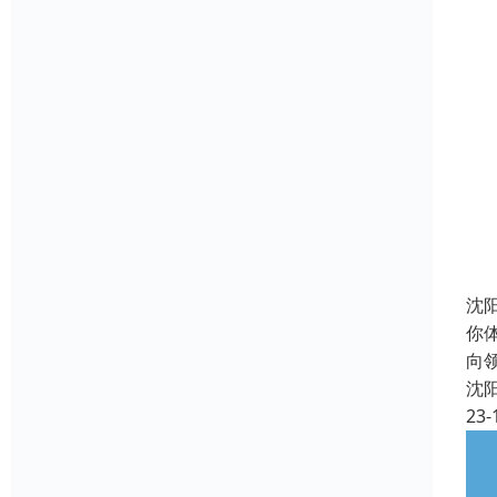
沈
你
向
沈
23-