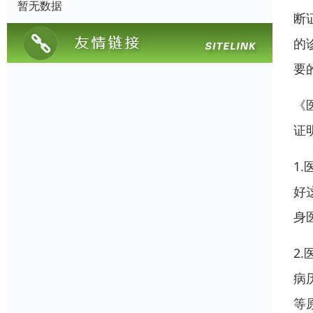
暂无数据
断
的
要
《
证
1
好
身
2
病
等