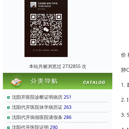
价
本站共被浏览过 2732855 次
肺
1
沈阳开医院诊断证明病历
251
2.
沈阳代开医院休学病历证
263
3
沈阳代开病假医院请假条
286
沈阳代开医院证明
290