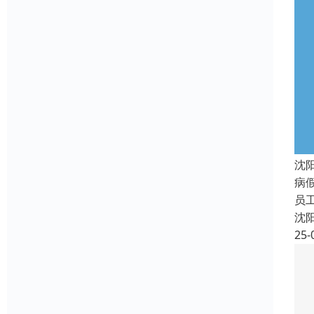
沈
病
员
沈
25-