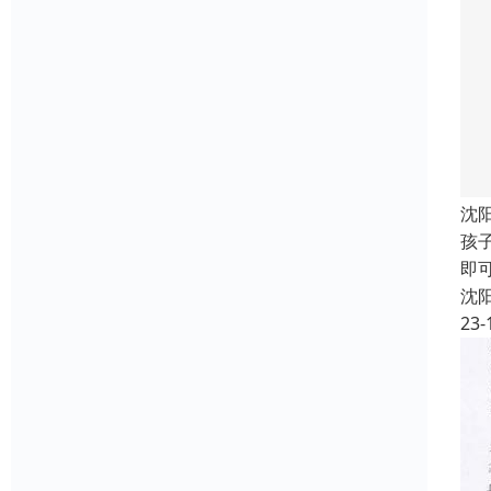
沈
孩
即
沈
23-