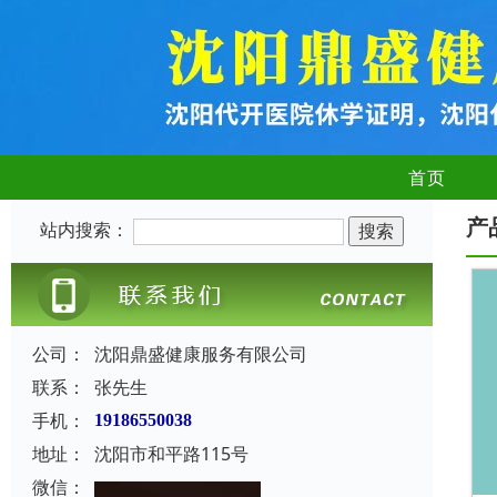
首页
产
站内搜索：
公司：
沈阳鼎盛健康服务有限公司
联系：
张先生
手机：
19186550038
地址：
沈阳市和平路115号
微信：