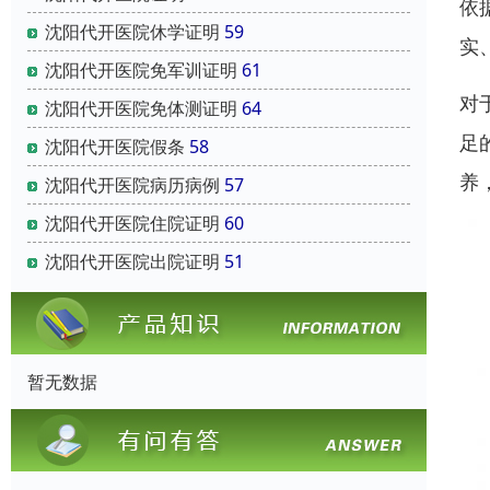
依
沈阳代开医院休学证明
59
实
沈阳代开医院免军训证明
61
对
沈阳代开医院免体测证明
64
足
沈阳代开医院假条
58
养
沈阳代开医院病历病例
57
沈阳代开医院住院证明
60
沈阳代开医院出院证明
51
暂无数据