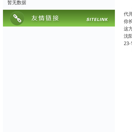
暂无数据
代
你
这
沈
23-