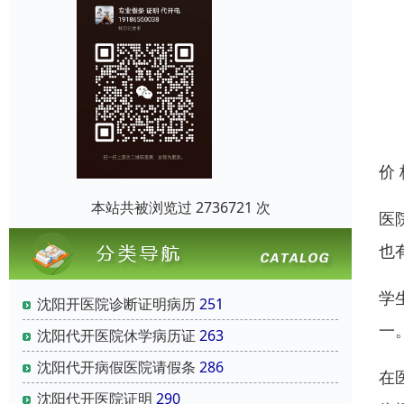
价
本站共被浏览过 2736721 次
医
也
学
沈阳开医院诊断证明病历
251
一
沈阳代开医院休学病历证
263
沈阳代开病假医院请假条
286
在
沈阳代开医院证明
290