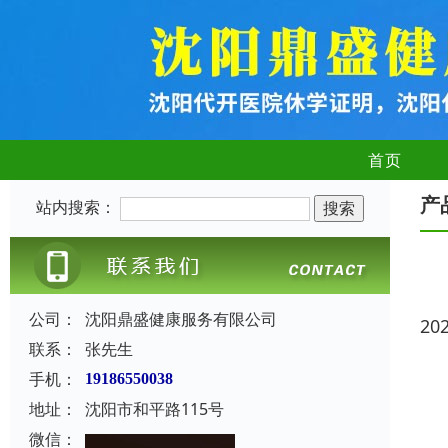
首页
产
站内搜索：
公司：
沈阳鼎盛健康服务有限公司
20
联系：
张先生
手机：
19186550038
地址：
沈阳市和平路115号
微信：