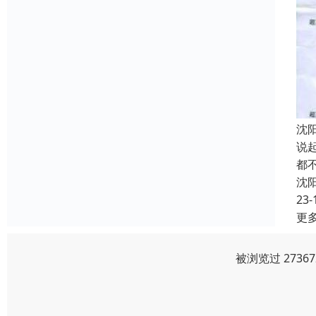
沈
说
都
沈
23-
更
被浏览过 273