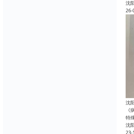
沈
26-
沈
《
特
沈
23-