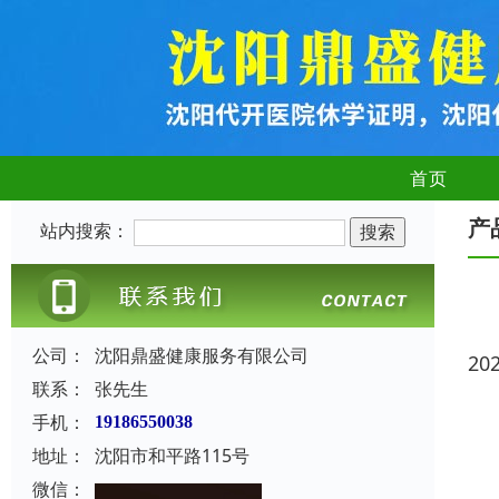
首页
产
站内搜索：
公司：
沈阳鼎盛健康服务有限公司
20
联系：
张先生
手机：
19186550038
地址：
沈阳市和平路115号
微信：