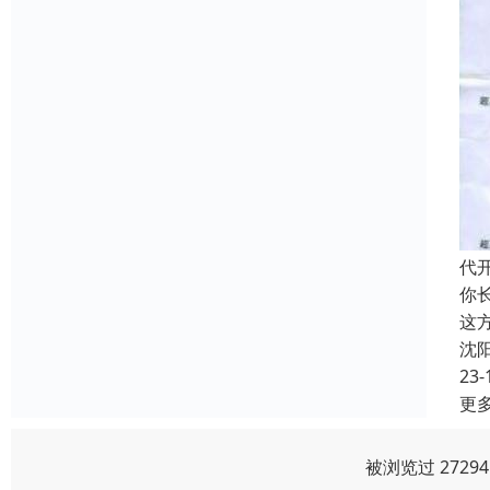
代
你
这
沈
23-
更
被浏览过 272