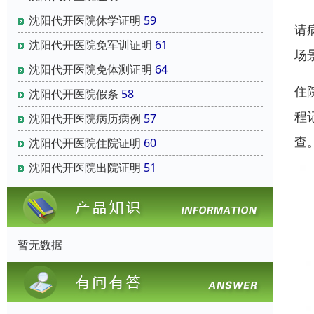
沈阳代开医院休学证明
59
请
沈阳代开医院免军训证明
61
场
沈阳代开医院免体测证明
64
住
沈阳代开医院假条
58
程
沈阳代开医院病历病例
57
查
沈阳代开医院住院证明
60
沈阳代开医院出院证明
51
暂无数据