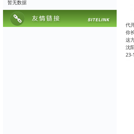
暂无数据
代
你
这
沈
23-