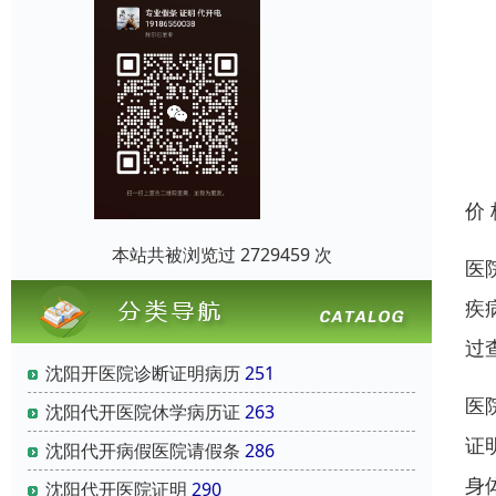
价
本站共被浏览过 2729459 次
医
疾
过
沈阳开医院诊断证明病历
251
医
沈阳代开医院休学病历证
263
证
沈阳代开病假医院请假条
286
身
沈阳代开医院证明
290