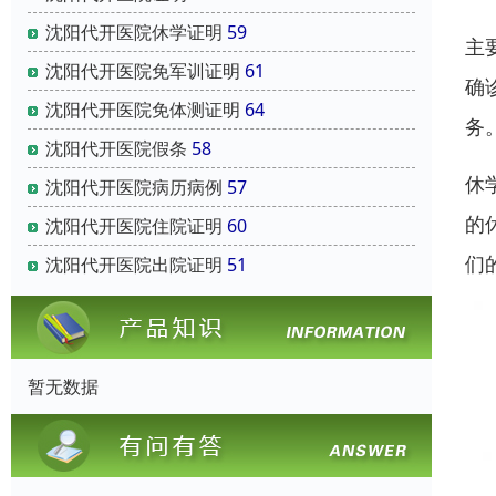
沈阳代开医院休学证明
59
主
沈阳代开医院免军训证明
61
确
沈阳代开医院免体测证明
64
务
沈阳代开医院假条
58
休
沈阳代开医院病历病例
57
的
沈阳代开医院住院证明
60
们
沈阳代开医院出院证明
51
暂无数据