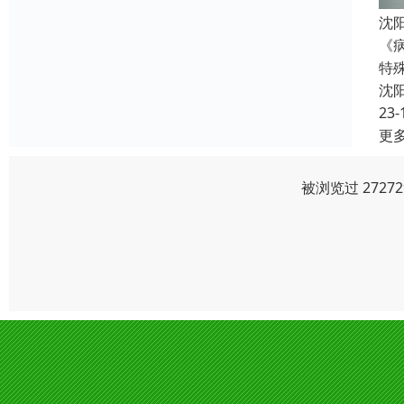
沈
《
特
沈
23-
更
被浏览过 272