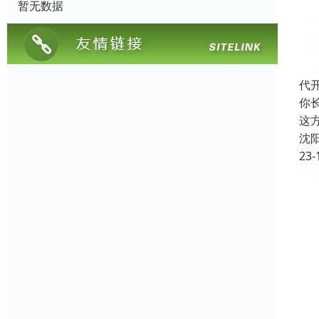
暂无数据
代
你
这
沈
23-