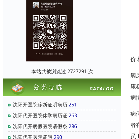
价
本站共被浏览过 2727291 次
病
康
病
沈阳开医院诊断证明病历
251
病
沈阳代开医院休学病历证
263
者
沈阳代开病假医院请假条
286
员
沈阳代开医院证明
290