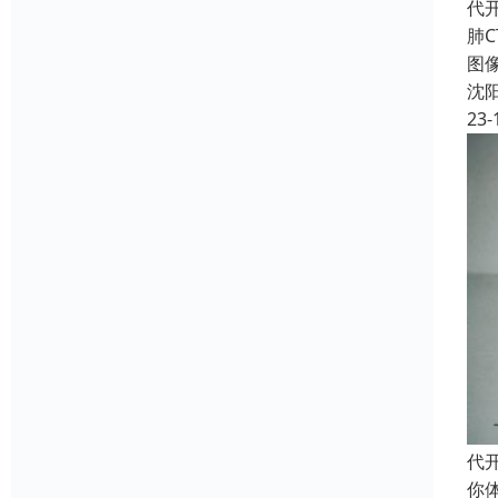
代
肺C
图像
沈
23-
代
你