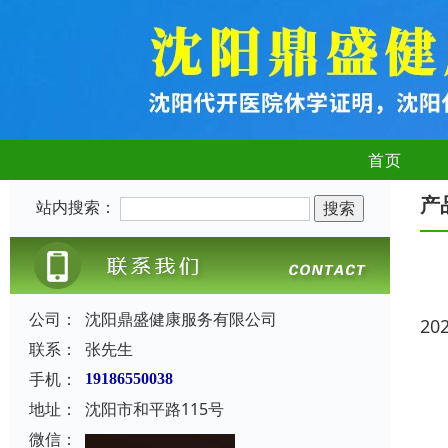
首页
产
站内搜索：
公司：
沈阳鼎盛健康服务有限公司
20
联系：
张先生
手机：
19186550038
地址：
沈阳市和平路115号
微信：