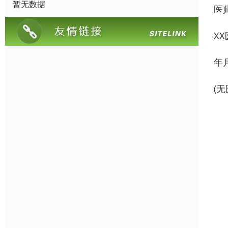
暂无数据
医
XX
年
(