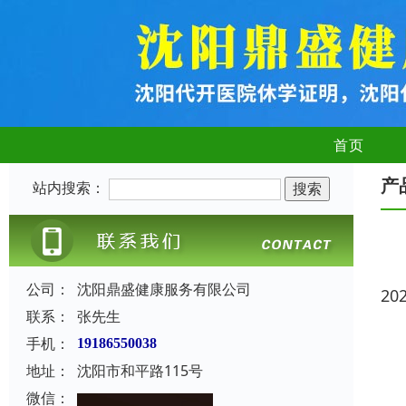
首页
产
站内搜索：
公司：
沈阳鼎盛健康服务有限公司
20
联系：
张先生
手机：
19186550038
地址：
沈阳市和平路115号
微信：