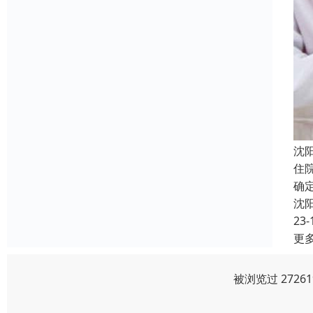
沈
住
确
沈
23-
更
被浏览过 272