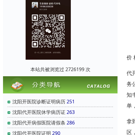
价
本站共被浏览过 2726199 次
代
务
知
沈阳开医院诊断证明病历
251
单
沈阳代开医院休学病历证
263
拿
沈阳代开病假医院请假条
286
区
沈阳代开医院证明
290