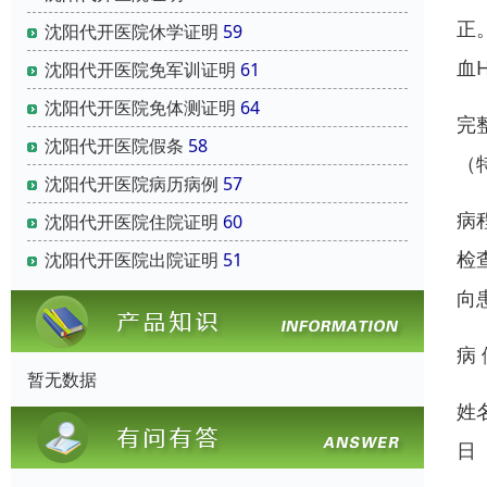
正
沈阳代开医院休学证明
59
血
沈阳代开医院免军训证明
61
沈阳代开医院免体测证明
64
完
沈阳代开医院假条
58
（
沈阳代开医院病历病例
57
病
沈阳代开医院住院证明
60
检
沈阳代开医院出院证明
51
向
病 
暂无数据
姓名
日